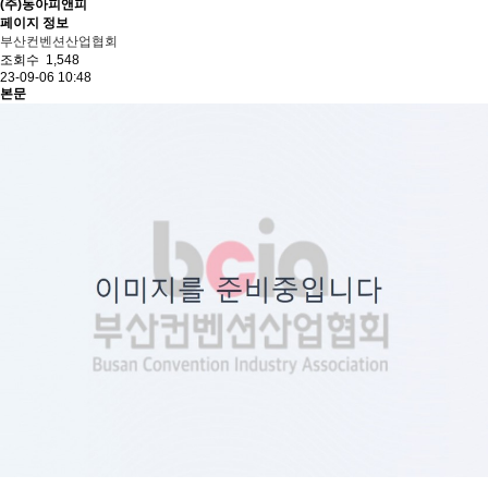
(주)동아피앤피
페이지 정보
부산컨벤션산업협회
조회수
1,548
23-09-06 10:48
본문