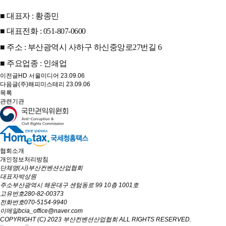
■ 대표자 : 황종민
■
대표전화 : 051-807-0600
■
주소 :
부산광역시 사하구 하신중앙로27번길 6
■
주요업종 :
인쇄업
이전글
HD 서울미디어
23.09.06
다음글
(주)해피미스테리
23.09.06
목록
관련기관
협회소개
개인정보처리방침
단체명
(사)부산컨벤션산업협회
대표자
박상원
주소
부산광역시 해운대구 센텀동로 99 10층 1001호
고유번호
280-82-00373
전화번호
070-5154-9940
이메일
bcia_office@naver.com
COPYRIGHT (C) 2023 부산컨벤션산업협회 ALL RIGHTS RESERVED.